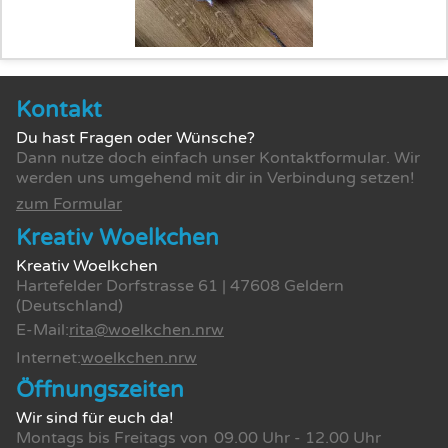
Kontakt
Du hast Fragen oder Wünsche?
Dann nutze doch einfach unser Kontaktformular. Wir
werden uns umgehend mit dir in Verbindung setzen!
zum Formular
Kreativ Woelkchen
Kreativ Woelkchen
Hartefelder Dorfstrasse 61 | 47608 Geldern
(Deutschland)
E-Mail:
rita@woelkchen.nrw
Internet:
woelkchen.nrw
Öffnungszeiten
Wir sind für euch da!
Montags bis Freitags von
09.00 Uhr - 12.00 Uhr