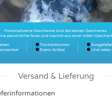
Personalisierte Geschenke sind die besten Geschenke.
 eine persönliche Note und machst aus einer tollen Geschenk
eiten
Trockenblumen
Ausgefalle
onsartikel
Event-Artikel
Und vieles 
Versand & Lieferung
ferinformationen