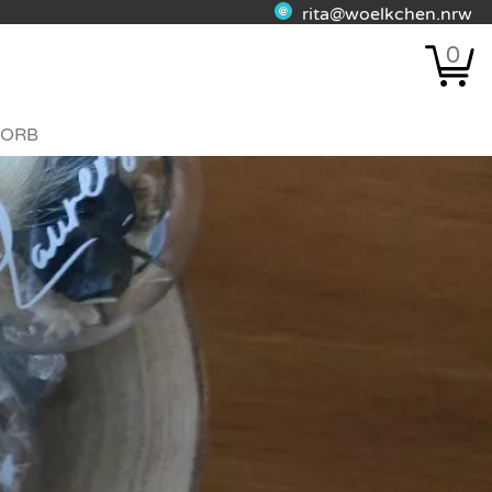
rita@woelkchen.nrw
0
ORB