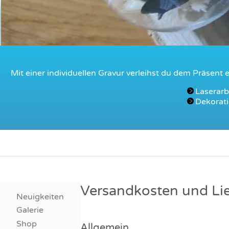
Mit einer individuellen Gravur verleihst du dem Präsent
Laserarb
Dekorati
Versandkosten und Lie
Neuigkeiten
Galerie
Shop
Allgemein