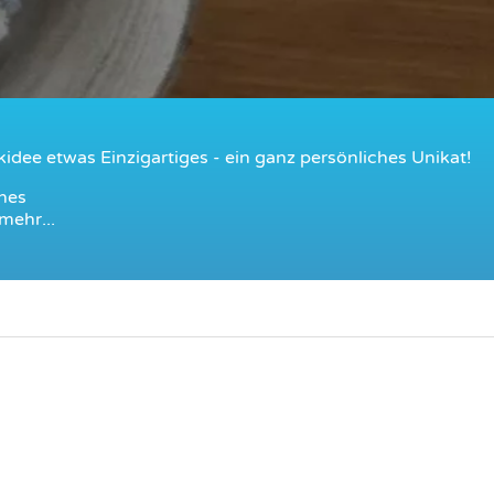
idee etwas Einzigartiges - ein ganz persönliches Unikat!
nes
mehr...