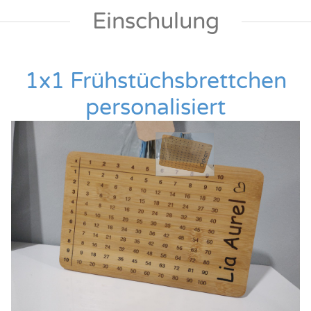
Einschulung
1x1 Frühstüchsbrettchen
personalisiert
Du bist auf der Suche nach einer Kleinigkeit zur 
Einschulung, Geburtstag oder einfach nur so?

Dieses personalisierte Lernbrettchen ist das perfekte 
Geschenk.

100% Bambus, hygienisch und robust

Maße: ca. 22 x 14 x 0,8 cm

Bitte beachte, dass die Zahlen bzw. der Name 