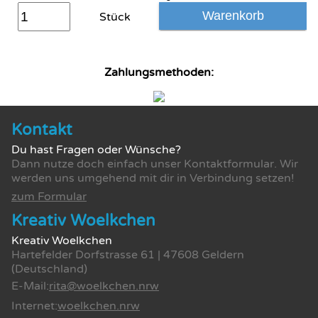
Warenkorb
Stück
Zahlungsmethoden:
Kontakt
Du hast Fragen oder Wünsche?
Dann nutze doch einfach unser Kontaktformular. Wir
werden uns umgehend mit dir in Verbindung setzen!
zum Formular
Kreativ Woelkchen
Kreativ Woelkchen
Hartefelder Dorfstrasse 61 | 47608 Geldern
(Deutschland)
E-Mail:
rita@woelkchen.nrw
Internet:
woelkchen.nrw