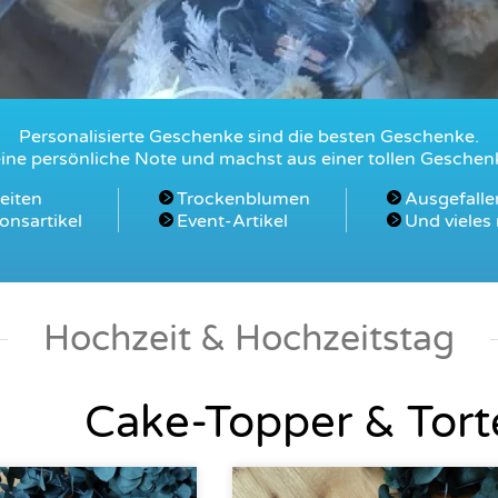
Personalisierte Geschenke sind die besten Geschenke.
 eine persönliche Note und machst aus einer tollen Geschenk
eiten
Trockenblumen
Ausgefalle
onsartikel
Event-Artikel
Und vieles 
Hochzeit & Hochzeitstag
Cake-Topper & Tor