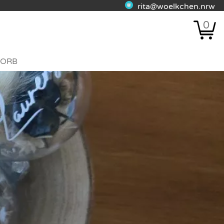
rita@woelkchen.nrw
0
ORB