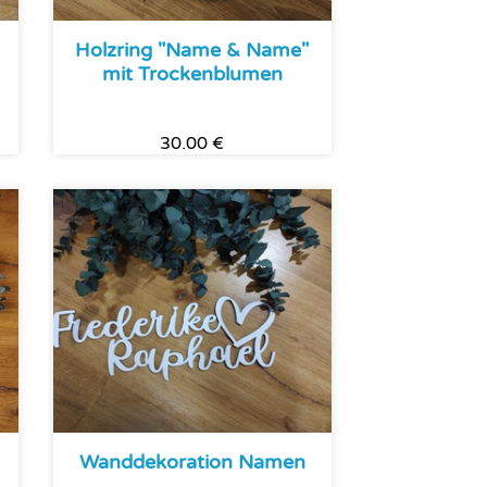
Holzring "Name & Name"
mit Trockenblumen
30.00 €
Wanddekoration Namen