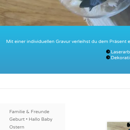
Mit einer individuellen Gravur verleihst du dem Präsent
Laserarb
Dekorati
Familie & Freunde
Geburt • Hallo Baby
Ostern