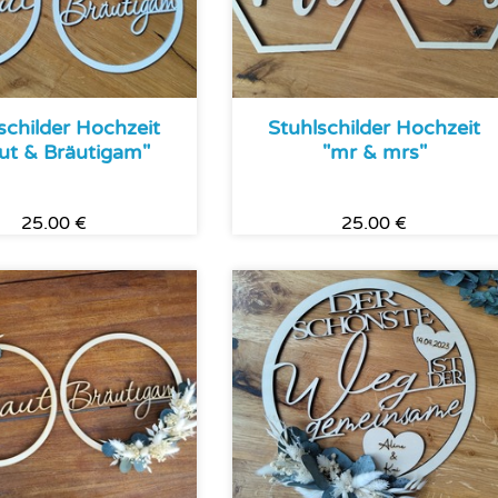
schilder Hochzeit
Stuhlschilder Hochzeit
ut & Bräutigam"
"mr & mrs"
25.00 €
25.00 €