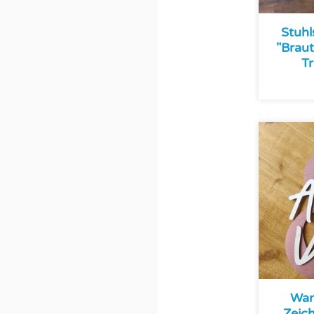
Stuhl
"Braut
T
Wan
Zeich