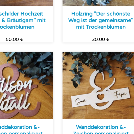
schilder Hochzeit
Holzring "Der schönste
 & Bräutigam" mit
Weg ist der gemeinsame"
rockenblumen
mit Trockenblumen
50.00 €
30.00 €
ddekoration &-
Wanddekoration &-
en personalisiert
Zeichen personalisiert