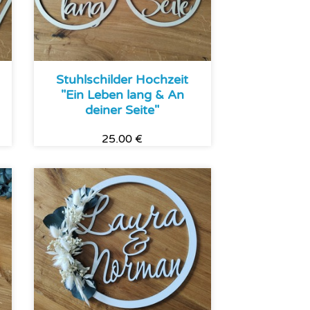
Stuhlschilder Hochzeit
"Ein Leben lang & An
deiner Seite"
25.00 €