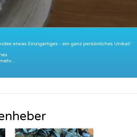
idee etwas Einzigartiges - ein ganz persönliches Unikat!
nes
mehr...
tenheber