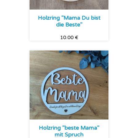
Holzring "Mama Du bist
die Beste"
10.00 €
Holzring "beste Mama"
mit Spruch